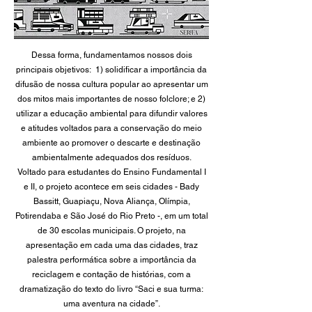
Dessa forma, fundamentamos nossos dois
principais objetivos: 1) solidificar a importância da
difusão de nossa cultura popular ao apresentar um
dos mitos mais importantes de nosso folclore; e 2)
utilizar a educação ambiental para difundir valores
e atitudes voltados para a conservação do meio
ambiente ao promover o descarte e destinação
ambientalmente adequados dos resíduos.
Voltado para estudantes do Ensino Fundamental I
e II, o projeto acontece em seis cidades - Bady
Bassitt, Guapiaçu, Nova Aliança, Olímpia,
Potirendaba e São José do Rio Preto -, em um total
de 30 escolas municipais. O projeto, na
apresentação em cada uma das cidades, traz
palestra performática sobre a importância da
reciclagem e contação de histórias, com a
dramatização do texto do livro “Saci e sua turma:
uma aventura na cidade”.