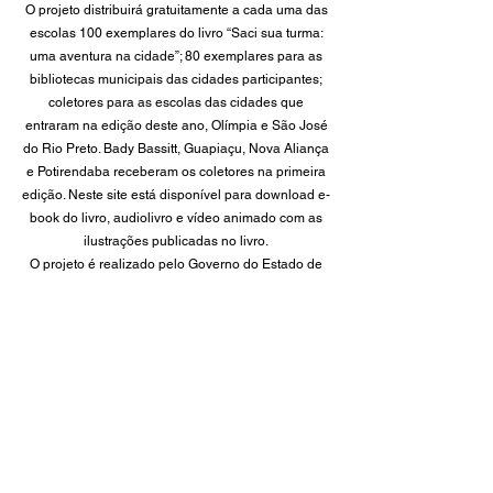
O projeto distribuirá gratuitamente a cada uma das
escolas 100 exemplares do livro “Saci sua turma:
uma aventura na cidade”; 80 exemplares para as
bibliotecas municipais das cidades participantes;
coletores para as escolas das cidades que
entraram na edição deste ano, Olímpia e São José
do Rio Preto. Bady Bassitt, Guapiaçu, Nova Aliança
e Potirendaba receberam os coletores na primeira
edição. Neste site está disponível para download e-
book do livro, audiolivro e vídeo animado com as
ilustrações publicadas no livro.
O projeto é realizado pelo Governo do Estado de
São Paulo, por meio da Secretaria da Cultura,
Economia e Indústria Criativas – ProAC ICMS -, e
patrocinado pela Poty Cia. de Bebidas.
Clique Aqui
Clique Aqui
para Ouvir
ou
para Leitura
fazer
ou Download
o Download
Gratuíto do e-
do
Book